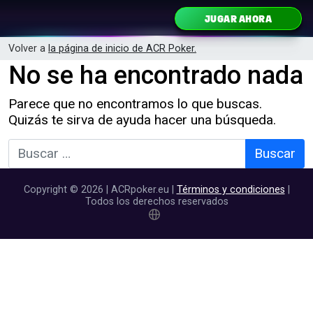
Ir al contenido
JUGAR AHORA
Navegación principal
Volver a
la página de inicio de ACR Poker.
No se ha encontrado nada
Parece que no encontramos lo que buscas.
Quizás te sirva de ayuda hacer una búsqueda.
Copyright © 2026 | ACRpoker.eu |
Términos y condiciones
|
Todos los derechos reservados