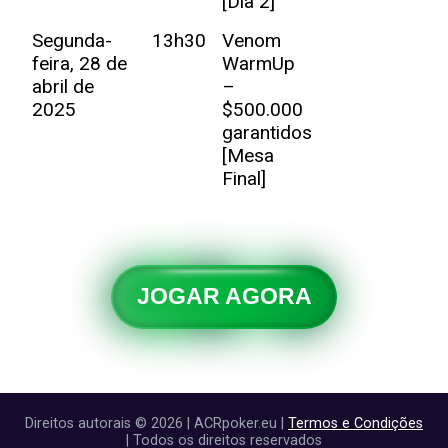
[Dia 2]
Segunda-
13h30
Venom
feira, 28 de
WarmUp
abril de
–
2025
$500.000
garantidos
[Mesa
Final]
JOGAR AGORA
Direitos autorais © 2026 | ACRpoker.eu |
Termos e Condições
| Todos os direitos reservados