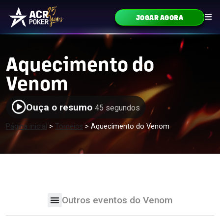
Ir para o conteúdo
JOGAR AGORA
Navegação principal
Aquecimento do
Venom
Ouça o resumo
45 segundos
Página inicial
>
Torneios
>
Aquecimento do Venom
Outros eventos do Venom