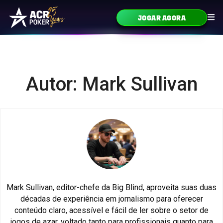
Ir para o conteúdo
JOGAR AGORA
Navegação principal
Autor: Mark Sullivan
Mark Sullivan, editor-chefe da Big Blind, aproveita suas duas
décadas de experiência em jornalismo para oferecer
conteúdo claro, acessível e fácil de ler sobre o setor de
jogos de azar, voltado tanto para profissionais quanto para