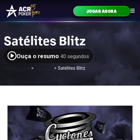
Ir para o conteúdo
JOGAR AGORA
Navegação principal
Satélites Blitz
Ouça o resumo
40 segundos
Página inicial
>
Torneios
>
Satélites Blitz