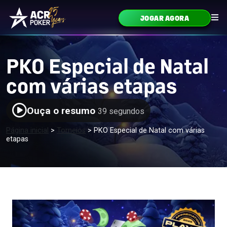
Ir para o conteúdo
JOGAR AGORA
Navegação principal
PKO Especial de Natal
com várias etapas
Ouça o resumo
39 segundos
Página inicial
>
Torneios
>
PKO Especial de Natal com várias
etapas