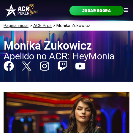
Ir para o conteúdo
JOGAR AGORA
Navegação principal
Página inicial
>
ACR Pros
>
Monika Zukowicz
Monika Zukowicz
Apelido no ACR: HeyMonia