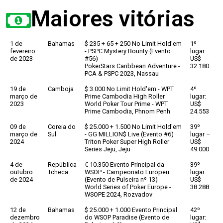
Maiores vitórias
1 de
Bahamas
$ 235 + 65 + 250 No Limit Hold'em
1º
fevereiro
- PSPC Mystery Bounty (Evento
lugar:
de 2023
#56)
US$
PokerStars Caribbean Adventure -
32.180
PCA & PSPC 2023, Nassau
19 de
Camboja
$ 3.000 No Limit Hold'em - WPT
4º
março de
Prime Cambodia High Roller
lugar:
2023
World Poker Tour Prime - WPT
US$
Prime Cambodia, Phnom Penh
24.553
09 de
Coreia do
$ 25.000 + 1.500 No Limit Hold'em
39º
março de
Sul
- GG MILLION$ Live (Evento #6)
lugar –
2024
Triton Poker Super High Roller
US$
Series Jeju, Jeju
49.000
4 de
República
€ 10.350 Evento Principal da
39º
outubro
Tcheca
WSOP - Campeonato Europeu
lugar:
de 2024
(Evento de Pulseira nº 13)
US$
World Series of Poker Europe -
38.288
WSOPE 2024, Rozvadov
12 de
Bahamas
$ 25.000 + 1.000 Evento Principal
42º
dezembro
do WSOP Paradise (Evento de
lugar: