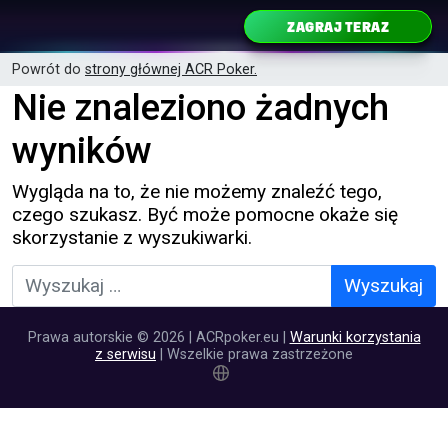
Przejdź do treści
ZAGRAJ TERAZ
Główne menu
Powrót do
strony głównej ACR Poker.
Nie znaleziono żadnych
wyników
Wygląda na to, że nie możemy znaleźć tego,
czego szukasz. Być może pomocne okaże się
skorzystanie z wyszukiwarki.
Prawa autorskie © 2026 | ACRpoker.eu |
Warunki korzystania
z serwisu
| Wszelkie prawa zastrzeżone