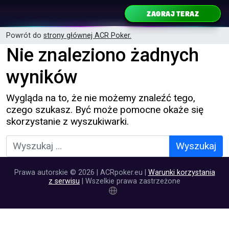
Przejdź do treści
ZAGRAJ TERAZ
Główne menu
Powrót do
strony głównej ACR Poker.
Nie znaleziono żadnych
wyników
Wygląda na to, że nie możemy znaleźć tego,
czego szukasz. Być może pomocne okaże się
skorzystanie z wyszukiwarki.
Prawa autorskie © 2026 | ACRpoker.eu |
Warunki korzystania
z serwisu
| Wszelkie prawa zastrzeżone