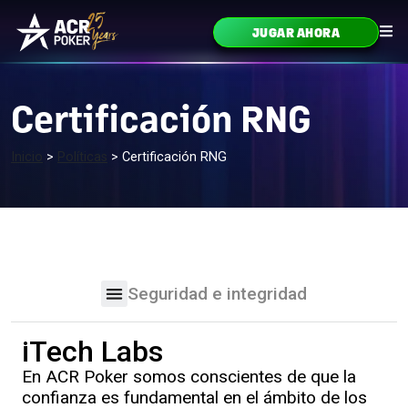
Ir al contenido
JUGAR AHORA
Navegación principal
Certificación RNG
Inicio
>
Políticas
>
Certificación RNG
Seguridad e integridad
iTech Labs
En ACR Poker somos conscientes de que la
confianza es fundamental en el ámbito de los