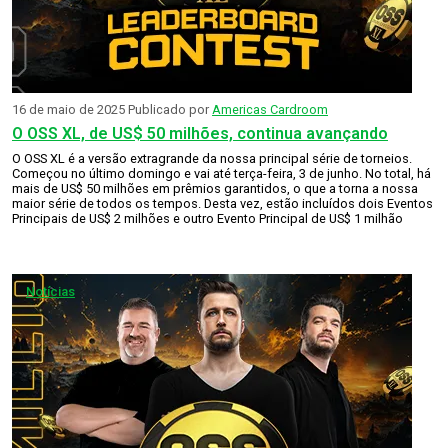
16 de maio de 2025
Publicado por
Americas Cardroom
O OSS XL, de US$ 50 milhões, continua avançando
O OSS XL é a versão extragrande da nossa principal série de torneios.
Começou no último domingo e vai até terça-feira, 3 de junho. No total, há
mais de US$ 50 milhões em prêmios garantidos, o que a torna a nossa
maior série de todos os tempos. Desta vez, estão incluídos dois Eventos
Principais de US$ 2 milhões e outro Evento Principal de US$ 1 milhão
Notícias