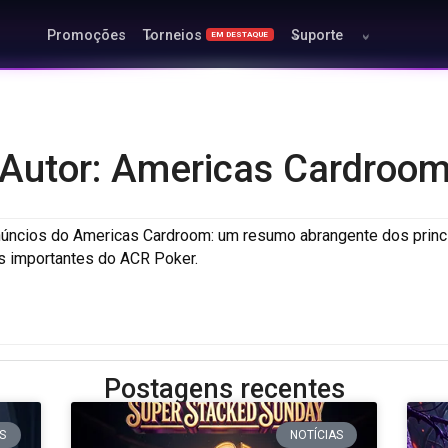
Promoções
Torneios
Suporte
EM DESTAQUE
Autor: Americas Cardroo
núncios do Americas Cardroom: um resumo abrangente dos prin
s importantes do ACR Poker.
Postagens recentes
S
NOTÍCIAS