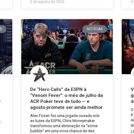
5 de agosto de 2026
4
S
NOTÍCIAS
De “Hero Calls” da ESPN à
V
“Venom Fever”: o mês de julho da
g
r
ACR Poker teve de tudo — e
d
agosto promete ser ainda melhor
O
é
Alex Foxen fez uma jogada ousada sob
a
,
as luzes da ESPN, Chris Moneymaker
g
transformou uma eliminação na “stone
bubble” em uma nova chance de dez
L