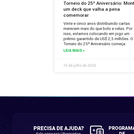
Torneio do 25º Aniversário: Mon
um deck que valha a pena
comemorar
Vinte e cinco anos distribuindo cartas
merecem mais do que bolo e velas. Por
isso, estamos colocando em jogo um
prêmio garantido de US$ 2,5 milhões. O
Torneio do 25º Aniversário começa
LEIA MAIS »
16 de julho de 2026
PRECISA DE AJUDA?
PROGRAM
DE
Fale conosco
|
Perguntas