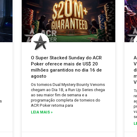
O Super Stacked Sunday do ACR
A
Poker oferece mais de US$ 20
V
milhões garantidos no dia 16 de
d
agosto
m
V
Os torneios Dual Mystery Bounty Venoms
chegam ao Dia 1B, a Run Up Series chega
T
ao seu maior fim de semana e a
r
programação completa de torneios do
s
a
ACR Poker retorna para
p
v
LEIA MAIS »
s
L