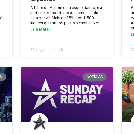
s
A febre do Venom está esquentando, e a
A
parte mais importante da corrida ainda
m
p”
está por vir. Mais de 85% dos 1.500
e
lugares garantidos para o Venom Fever
A
q
LEIA MAIS »
L
24 de julho de 2026
2
S
NOTÍCIAS