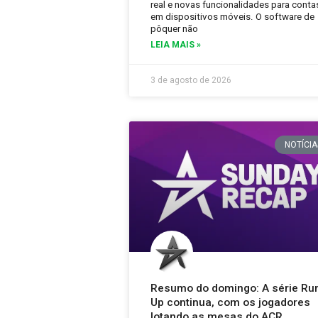
real e novas funcionalidades para conta
em dispositivos móveis. O software de
pôquer não
LEIA MAIS »
3 de agosto de 2026
NOTÍCIA
Resumo do domingo: A série Ru
Up continua, com os jogadores
lotando as mesas do ACR