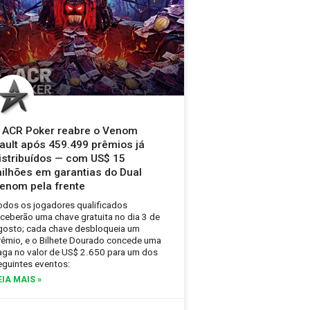
 ACR Poker reabre o Venom
ault após 459.499 prêmios já
istribuídos — com US$ 15
ilhões em garantias do Dual
enom pela frente
odos os jogadores qualificados
eceberão uma chave gratuita no dia 3 de
gosto; cada chave desbloqueia um
rêmio, e o Bilhete Dourado concede uma
aga no valor de US$ 2.650 para um dos
eguintes eventos:
EIA MAIS »