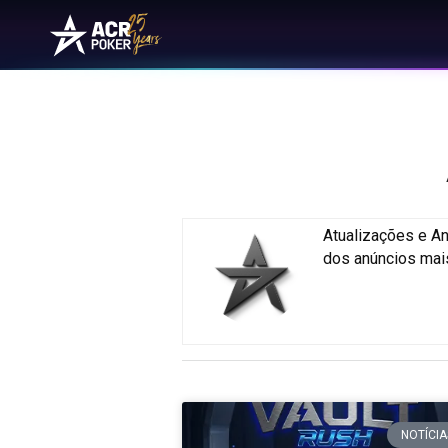
Ir para o conteúdo
Navegação principal
Atualizações e A
dos anúncios mai
NOTÍCIA