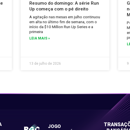
te
Resumo do domingo: A série Run
G
Up começa com o pé direito
n
M
A agitação nas mesas em julho continuou
em alta no último fim de semana, com o
P
início da $10 Million Run Up Series e a
M
primeira
e
p
LEIA MAIS »
L
13 de julho de 2026
9
A
TRANSAÇ
JOGO