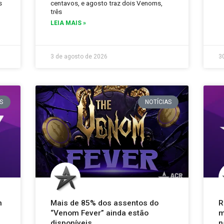
s
centavos, e agosto traz dois Venoms,
três
LEIA MAIS »
3 de agosto de 2026
3
S
NOTÍCIAS
n
Mais de 85% dos assentos do
R
“Venom Fever” ainda estão
m
disponíveis
n