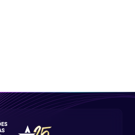
ÕES
AS