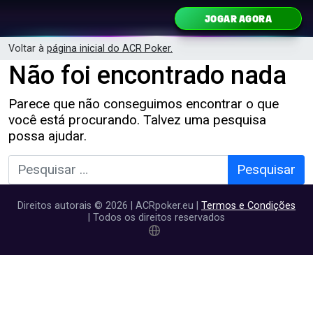
Ir para o conteúdo
JOGAR AGORA
Navegação principal
Voltar à
página inicial do ACR Poker.
Não foi encontrado nada
Parece que não conseguimos encontrar o que
você está procurando. Talvez uma pesquisa
possa ajudar.
Direitos autorais © 2026 | ACRpoker.eu |
Termos e Condições
| Todos os direitos reservados