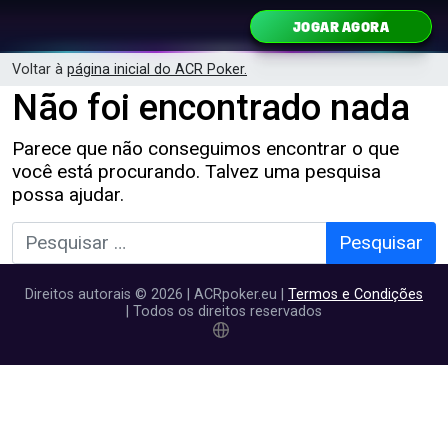
Ir para o conteúdo
JOGAR AGORA
Navegação principal
Voltar à
página inicial do ACR Poker.
Não foi encontrado nada
Parece que não conseguimos encontrar o que
você está procurando. Talvez uma pesquisa
possa ajudar.
Direitos autorais © 2026 | ACRpoker.eu |
Termos e Condições
| Todos os direitos reservados