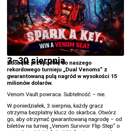
3–30 sierpnia
Zdobądź przepustkę do naszego
rekordowego turnieju „Dual Venoms” z
gwarantowaną pulą nagród w wysokości 15
milionów dolarów.
Venom Vault powraca. Subtelność – nie.
W poniedziałek, 3 sierpnia, każdy gracz
otrzyma bezpłatny klucz do skarbca. Otwórz
go, aby otrzymać gwarantowaną nagrodę – od
biletów na turniej „Venom Survivor Flip Step” o