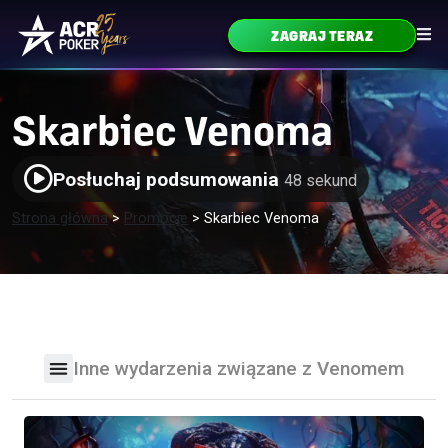
Przejdź do treści
ZAGRAJ TERAZ
Główne menu
Skarbiec Venoma
Posłuchaj podsumowania
48 sekund
Strona główna
>
Promocje
>
Skarbiec Venoma
Inne wydarzenia związane z Venomem