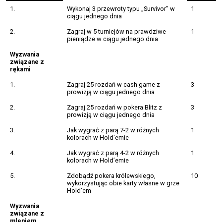
1.
Wykonaj 3 przewroty typu „Survivor” w
1
ciągu jednego dnia
2.
Zagraj w 5 turniejów na prawdziwe
1
pieniądze w ciągu jednego dnia
Wyzwania
związane z
rękami
1.
Zagraj 25 rozdań w cash game z
3
prowizją w ciągu jednego dnia
2.
Zagraj 25 rozdań w pokera Blitz z
3
prowizją w ciągu jednego dnia
3.
Jak wygrać z parą 7-2 w różnych
1
kolorach w Hold’emie
4.
Jak wygrać z parą 4-2 w różnych
1
kolorach w Hold’emie
5.
Zdobądź pokera królewskiego,
10
wykorzystując obie karty własne w grze
Hold’em
Wyzwania
związane z
mleniem