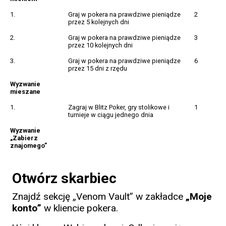
1.
Graj w pokera na prawdziwe pieniądze
2
przez 5 kolejnych dni
2.
Graj w pokera na prawdziwe pieniądze
3
przez 10 kolejnych dni
3.
Graj w pokera na prawdziwe pieniądze
6
przez 15 dni z rzędu
Wyzwanie
mieszane
1.
Zagraj w Blitz Poker, gry stolikowe i
1
turnieje w ciągu jednego dnia
Wyzwanie
„Zabierz
znajomego”
1.
Poleć znajomego
10
Otwórz skarbiec
Znajdź sekcję „Venom Vault” w zakładce
„Moje
konto”
w kliencie pokera.