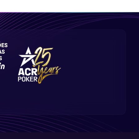
ÕES
AS
S