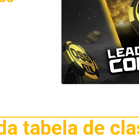
com prêmio total de
 (buy-ins altos, médios
a classificação e ganhar
aldo.
rço
nal
s três tabelas de
me o nosso dinheiro no
da tabela de cl