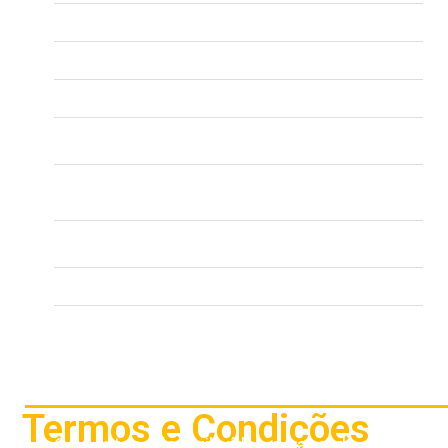
2º lugar: US$ 7.500
3º lugar: US$ 5.000
4º lugar: US$ 3.000
5º lugar: US$ 2.000
6º lugar: US$ 1.278 (bilhetes: 1 de US$ 630, 2 de US$
215, 2 de US$ 109)
7º lugar: US$ 954 (bilhetes: 1 de US$ 630, 1 de US$ 215,
1 de US$ 109)
8º: US$ 648 (ingressos: 2 x US$ 215, 2 x US$ 109)
9º: US$ 648 (2 ingressos de US$ 215 e 2 de US$ 109)
10º: US$ 648 (2 ingressos de US$ 215 e 2 de US$ 109)
Termos e Condições
Os pontos são atribuídos de acordo com a segui