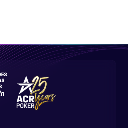
ÕES
AS
S