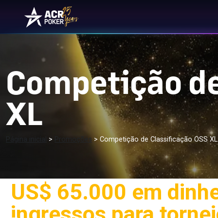
Ir para o conteúdo
Navegação principal
Competição de
XL
Página inicial
>
Promoções
>
Competição de Classificação OSS XL
US$ 65.000 em dinhe
ingressos para torne