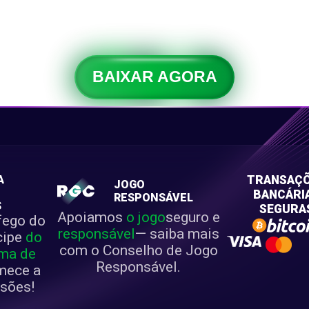
s que ficaram entre os primeiros colocados.
s.
BAIXAR AGORA
A
TRANSAÇ
JOGO
BANCÁRI
RESPONSÁVEL
S
SEGURA
Apoiamos
o jogo
seguro e
fego do
responsável
— saiba mais
icipe
do
com o Conselho de Jogo
ma de
Responsável.
mece a
sões!