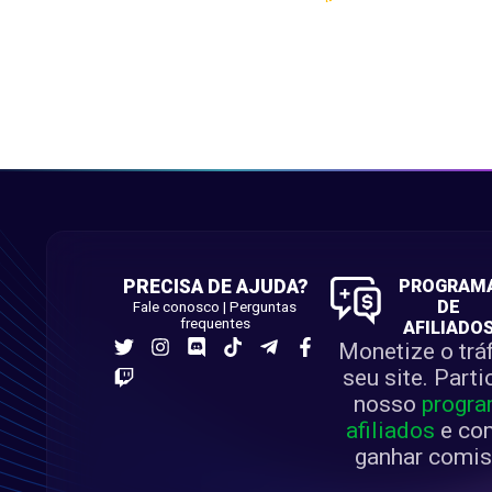
Os pontos são atribuídos apenas aos jogadore
Apenas as provas do campeonato valem ponto
PRECISA DE AJUDA?
PROGRAM
DE
Fale conosco
|
Perguntas
frequentes
AFILIADO
Monetize o trá
seu site. Part
nosso
progra
afiliados
e co
ganhar comis