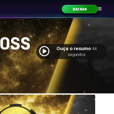
BAIXAR
 OSS
Ouça o resumo
44
segundos