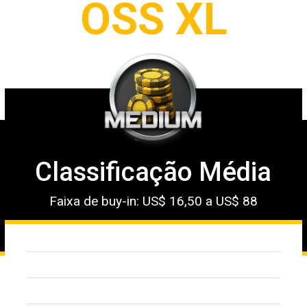
OSS XL
Classificação Média
Faixa de buy-in: US$ 16,50 a US$ 88
1º lugar: US$ 7.500
2º lugar: US$ 4.000
3º lugar: US$ 3.000