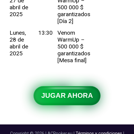
27 de
WarmUp –
abril de
500 000 $
2025
garantizados
[Día 2]
Lunes,
13:30
Venom
28 de
WarmUp –
abril de
500 000 $
2025
garantizados
[Mesa final]
JUGAR AHORA
Copyright © 2026 | ACRpoker.eu |
Términos y condiciones
|