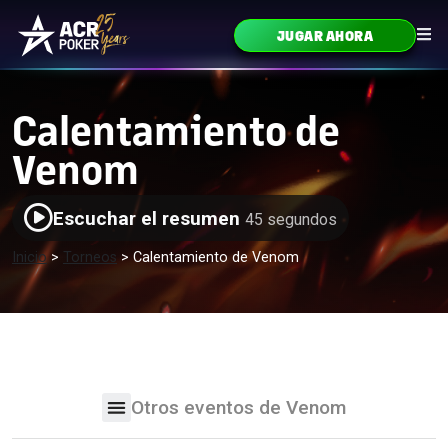
Ir al contenido
JUGAR AHORA
Navegación principal
Calentamiento de
Venom
Escuchar el resumen
45 segundos
Inicio
>
Torneos
>
Calentamiento de Venom
Otros eventos de Venom