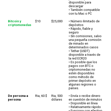
disponible para
descargar
• También compatible
con tu Mac o PC
Bitcoin y
$10
$25,000
• Número ilimitado de
criptomonedas
depósitos
• Rápido, fiable y
seguro
• Sin comisiones, salvo
una pequeña comisión
de minado en
determinados casos
• Tether (USDT)
disponible a través de
la red ECR20
• Es posible que los
pagos con BTC o
criptomonedas no
estén disponibles
como método de
primer depósito en
algunas regiones o
países.
De persona a
Ria, 60 $
Ria, 500
• Envía o recibe dinero
persona
dólares
en cuestión de minutos
• Disponible en línea
• Relativamente rápido
• Funciona con efectivo