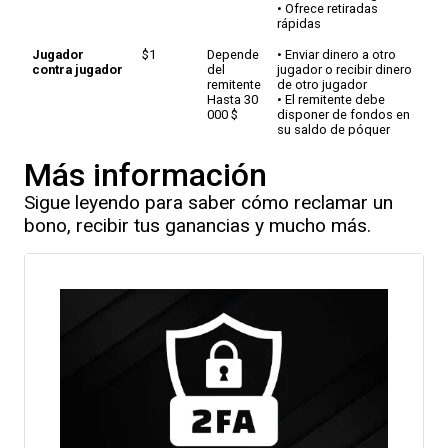
• Ofrece retiradas
rápidas
Jugador
$1
Depende
• Enviar dinero a otro
contra jugador
del
jugador o recibir dinero
remitente
de otro jugador
Hasta 30
• El remitente debe
000 $
disponer de fondos en
su saldo de póquer
• Visita «Mi cuenta» >>
«Transferencia P2P»
Más información
para iniciar la
transferencia
Sigue leyendo para saber cómo reclamar un
Transferencia
$100
$350
• Retiradas disponibles
bono, recibir tus ganancias y mucho más.
de dinero
para recoger en 347 000
(para recoger
puntos de servicio de
en persona)
Person to Person en
todo el mundo
• Comisión de 60 $ en
retiradas de entre 100 $
y 299 $
• Comisión de 70 $ en
retiradas de entre 300 $
y 350 $
Cheques
$100
$3,000
• 1 cobro de cheques
gratuito por correo
ordinario cada 30 días
• Envío de cheques por