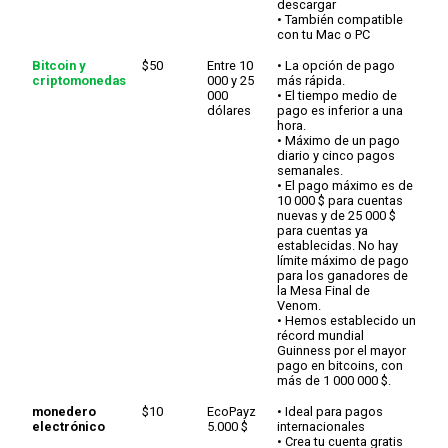
algunos países
descargar
* Se aplica una
• También compatible
comisión de
con tu Mac o PC
tramitación del 10 % a
todos los depósitos
Bitcoin y
$50
Entre 10
• La opción de pago
con VISA.
criptomonedas
000 y 25
más rápida.
000
• El tiempo medio de
Transferencia
$25
$2,400
• Realiza un ingreso
dólares
pago es inferior a una
electrónica
directamente desde
hora.
una cuenta bancaria
• Máximo de un pago
canadiense
diario y cinco pagos
• Disponible
semanales.
exclusivamente en
• El pago máximo es de
Canadá
10 000 $ para cuentas
nuevas y de 25 000 $
Pay4Fun
$10
$2,500
• Método de depósito
para cuentas ya
rápido y sencillo para
establecidas. No hay
juegos online
límite máximo de pago
• Disponible
para los ganadores de
exclusivamente en
la Mesa Final de
Brasil
Venom.
• Hemos establecido un
récord mundial
Guinness por el mayor
pago en bitcoins, con
más de 1 000 000 $.
monedero
$10
EcoPayz
• Ideal para pagos
electrónico
5.000 $
internacionales
• Crea tu cuenta gratis