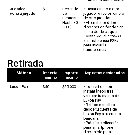
Jugador
$1
Depende
• Enviar dinero a otro
contra jugador
del
jugador o recibir dinero
remitente
de otro jugador
Hasta 30
• El remitente debe
000 $
disponer de fondos en
su saldo de póquer
• Visita «Mi cuenta» >>
«Transferencia P2P»
para iniciar la
transferencia
monedero
$10
$25,000
• Ideal para pagos
Retirada
electrónico
internacionales
• Crea tu cuenta gratis
• Se ofrecen ingresos
Método
Importe
Importe
Aspectos destacados
instantáneos
mínimo
máximo
Tarjetas de
Varía
Varía
• Rápido y fácil de usar
Luxon Pay
$50
$25,000
• Los retiros son
crédito y
según el
según el
• No es necesario
instantáneos tras
débito
país y la
país y la
registrarse para crear
verificar tu cuenta de
tarjeta
tarjeta
una cuenta de pago
Luxon Pay
independiente
• Retiros sencillos
• La aceptación
desde tu cuenta de
depende de la región y
Luxon Pay a tu cuenta
del tipo de tarjeta
bancaria
• Se admiten
• Práctica aplicación
MasterCard, Visa,
para smartphone
Discover y Amex en
disponible para